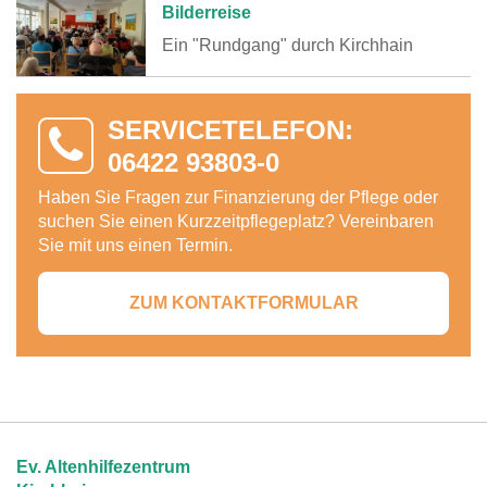
Bilderreise
Ein "Rundgang" durch Kirchhain
SERVICETELEFON:
06422 93803-0
Haben Sie Fragen zur Finanzierung der Pflege oder
suchen Sie einen Kurzzeitpflegeplatz? Vereinbaren
Sie mit uns einen Termin.
ZUM KONTAKTFORMULAR
Ev. Altenhilfezentrum