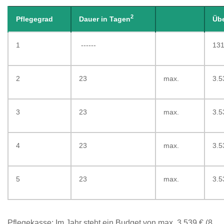
2
Pflegegrad
Dauer in Tagen
Üb
1
------
131
2
23
max.
3.5
3
23
max.
3.5
4
23
max.
3.5
5
23
max.
3.5
Pflegekasse: Im Jahr steht ein Budget von max. 3.539 € (8